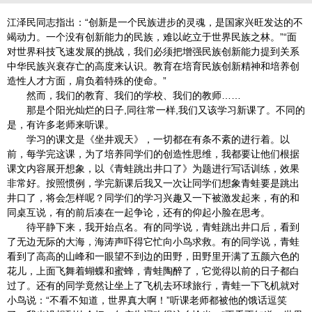
江泽民同志指出：“创新是一个民族进步的灵魂，是国家兴旺发达的不
竭动力。一个没有创新能力的民族，难以屹立于世界民族之林。”“面
对世界科技飞速发展的挑战，我们必须把增强民族创新能力提到关系
中华民族兴衰存亡的高度来认识。教育在培育民族创新精神和培养创
造性人才方面，肩负着特殊的使命。”
然而，我们的教育、我们的学校、我们的教师……
那是个阳光灿烂的日子,同往常一样,我们又该学习新课了。不同的
是，有许多老师来听课。
学习的课文是《坐井观天》，一切都在有条不紊的进行着。以
前，每学完这课，为了培养同学们的创造性思维，我都要让他们根据
课文内容展开想象，以《青蛙跳出井口了》为题进行写话训练，效果
非常好。按照惯例，学完新课后我又一次让同学们想象青蛙要是跳出
井口了，将会怎样呢？同学们的学习兴趣又一下被激发起来，有的和
同桌互说，有的前后凑在一起争论，还有的仰起小脸在思考。
待平静下来，我开始点名。有的同学说，青蛙跳出井口后，看到
了无边无际的大海，海涛声吓得它忙向小鸟求救。有的同学说，青蛙
看到了高高的山峰和一眼望不到边的田野，田野里开满了五颜六色的
花儿，上面飞舞着蝴蝶和蜜蜂，青蛙陶醉了，它觉得以前的日子都白
过了。还有的同学竟然让坐上了飞机去环球旅行，青蛙一下飞机就对
小鸟说：“不看不知道，世界真大啊！”听课老师都被他的饿话逗笑