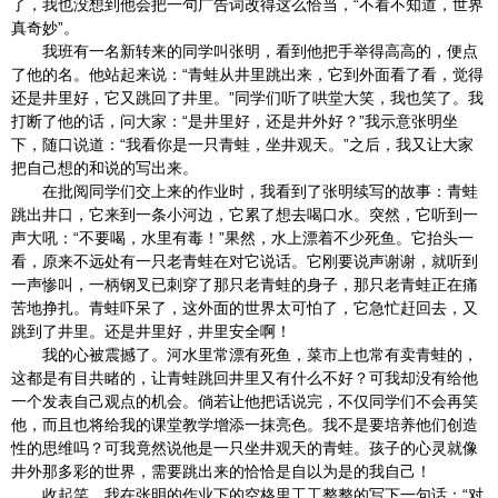
了，我也没想到他会把一句广告词改得这么恰当，“不看不知道，世界
真奇妙”。
我班有一名新转来的同学叫张明，看到他把手举得高高的，便点
了他的名。他站起来说：“青蛙从井里跳出来，它到外面看了看，觉得
还是井里好，它又跳回了井里。”同学们听了哄堂大笑，我也笑了。我
打断了他的话，问大家：“是井里好，还是井外好？”我示意张明坐
下，随口说道：“我看你是一只青蛙，坐井观天。”之后，我又让大家
把自己想的和说的写出来。
在批阅同学们交上来的作业时，我看到了张明续写的故事：青蛙
跳出井口，它来到一条小河边，它累了想去喝口水。突然，它听到一
声大吼：“不要喝，水里有毒！”果然，水上漂着不少死鱼。它抬头一
看，原来不远处有一只老青蛙在对它说话。它刚要说声谢谢，就听到
一声惨叫，一柄钢叉已刺穿了那只老青蛙的身子，那只老青蛙正在痛
苦地挣扎。青蛙吓呆了，这外面的世界太可怕了，它急忙赶回去，又
跳到了井里。还是井里好，井里安全啊！
我的心被震撼了。河水里常漂有死鱼，菜市上也常有卖青蛙的，
这都是有目共睹的，让青蛙跳回井里又有什么不好？可我却没有给他
一个发表自己观点的机会。倘若让他把话说完，不仅同学们不会再笑
他，而且也将给我的课堂教学增添一抹亮色。我不是要培养他们创造
性的思维吗？可我竟然说他是一只坐井观天的青蛙。孩子的心灵就像
井外那多彩的世界，需要跳出来的恰恰是自以为是的我自己！
收起笑，我在张明的作业下的空格里工工整整的写下一句话：“对