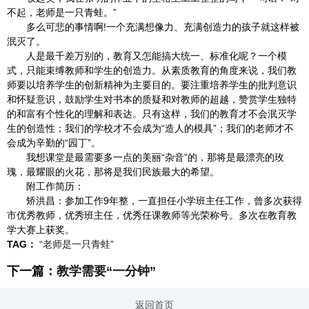
不起，老师是一只青蛙。”
多么可悲的事情啊!一个充满想像力、充满创造力的孩子就这样被
泯灭了。
人是最千差万别的，教育又怎能搞大统一、标准化呢？一个模
式，只能束缚教师和学生的创造力。从素质教育的角度来说，我们教
师要以培养学生的创新精神为主要目的。要注重培养学生的批判意识
和怀疑意识，鼓励学生对书本的质疑和对教师的超越，赞赏学生独特
的和富有个性化的理解和表达。只有这样，我们的教育才不会泯灭学
生的创造性；我们的学校才不会成为“造人的模具”；我们的老师才不
会成为辛勤的“园丁”。
我想课堂是最需要多一点的美丽“杂音”的，那将是最漂亮的玫
瑰，最耀眼的火花，那将是我们民族最大的希望。
附工作简历：
矫洪昌：参加工作9年整，一直担任小学班主任工作，曾多次获得
市优秀教师，优秀班主任，优秀任课教师等光荣称号。多次在教育教
学大赛上获奖。
TAG：
“老师是一只青蛙”
下一篇：
教学需要“一分钟”
返回首页